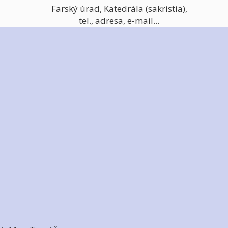
Farský úrad, Katedrála (sakristia),
tel., adresa, e-mail...