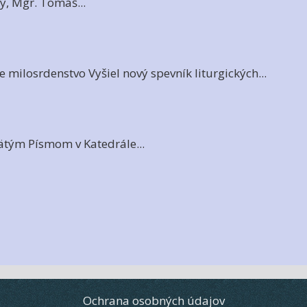
ký, Mgr. Tomáš...
e milosrdenstvo Vyšiel nový spevník liturgických...
vätým Písmom v Katedrále...
Ochrana osobných údajov