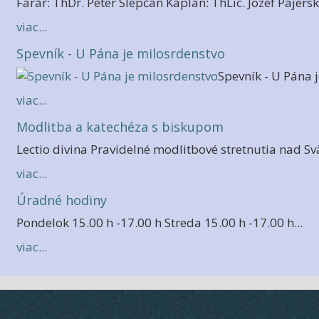
Farár: ThDr. Peter Slepčan Kaplán: ThLic. Jozef Pajers
viac...
Spevník - U Pána je milosrdenstvo
Spevník - U Pána j
viac...
Modlitba a katechéza s biskupom
Lectio divina Pravidelné modlitbové stretnutia nad S
viac...
Úradné hodiny
Pondelok 15.00 h -17.00 h Streda 15.00 h -17.00 h...
viac...