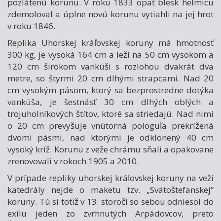
pozlátenú korunu. V roku 1833 opäť blesk helmicu
zdemoloval a úplne novú korunu vytiahli na jej hrot
v roku 1846.
Replika Uhorskej kráľovskej koruny má hmotnosť
300 kg, je vysoká 164 cm a leží na 50 cm vysokom a
120 cm širokom vankúši s rozlohou dvakrát dva
metre, so štyrmi 20 cm dlhými strapcami. Nad 20
cm vysokým pásom, ktorý sa bezprostredne dotýka
vankúša, je šestnásť 30 cm dlhých oblých a
trojuholníkových štítov, ktoré sa striedajú. Nad nimi
o 20 cm prevyšuje vnútorná pologuľa prekrížená
dvomi pásmi, nad ktorými je odklonený 40 cm
vysoký kríž. Korunu z veže chrámu sňali a opakovane
zrenovovali v rokoch 1905 a 2010.
V prípade repliky uhorskej kráľovskej koruny na veži
katedrály nejde o maketu tzv. „Svätoštefanskej“
koruny. Tú si totiž v 13. storočí so sebou odniesol do
exilu jeden zo zvrhnutých Arpádovcov, preto