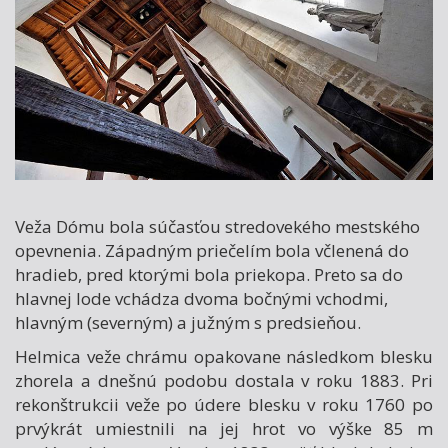
Veža Dómu bola súčasťou stredovekého mestského
opevnenia. Západným priečelím bola včlenená do
hradieb, pred ktorými bola priekopa. Preto sa do
hlavnej lode vchádza dvoma bočnými vchodmi,
hlavným (severným) a južným s predsieňou.
Helmica veže chrámu opakovane následkom blesku
zhorela a dnešnú podobu dostala v roku 1883. Pri
rekonštrukcii veže po údere blesku v roku 1760 po
prvýkrát umiestnili na jej hrot vo výške 85 m