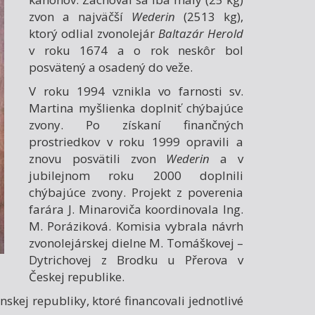
zvon a najväčší
Wederin
(2513 kg),
ktorý odlial zvonolejár
Baltazár Herold
v roku 1674 a o rok neskôr bol
posvätený a osadený do veže.
V roku 1994 vznikla vo farnosti sv.
Martina myšlienka doplniť chýbajúce
zvony. Po získaní finančných
prostriedkov v roku 1999 opravili a
znovu posvätili zvon
Wederin
a v
jubilejnom roku 2000 doplnili
chýbajúce zvony. Projekt z poverenia
farára J. Minaroviča koordinovala Ing.
M. Poráziková. Komisia vybrala návrh
zvonolejárskej dielne M. Tomáškovej –
Dytrichovej z Brodku u Přerova v
Českej republike.
kej republiky, ktoré financovali jednotlivé