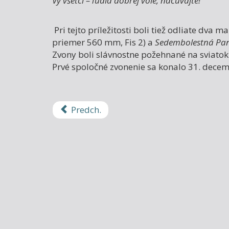
Vy všetci – ľudia dobrej vôle, načúvajte!
Pri tejto príležitosti boli tiež odliate dva 
priemer 560 mm, Fis 2) a
Sedembolestná Pa
Zvony boli slávnostne požehnané na sviatok 
Prvé spoločné zvonenie sa konalo 31. decem
Predch.