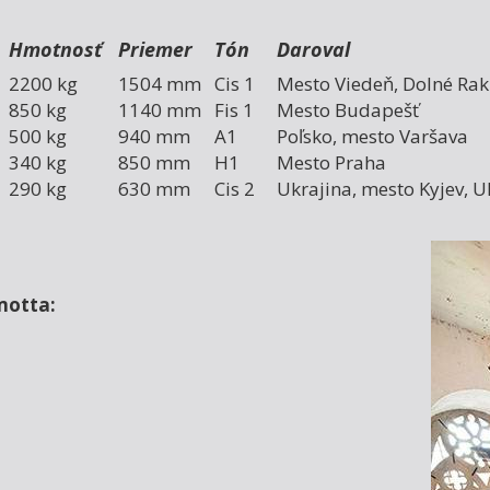
Hmotnosť
Priemer
Tón
Daroval
2200 kg
1504 mm
Cis 1
Mesto Viedeň, Dolné Ra
850 kg
1140 mm
Fis 1
Mesto Budapešť
I
500 kg
940 mm
A1
Poľsko, mesto Varšava
340 kg
850 mm
H1
Mesto Praha
290 kg
630 mm
Cis 2
Ukrajina, mesto Kyjev, U
 motta: