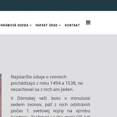
CHRÁMOVÁ HUDBA
FARSKÝ ÚRAD
KONTAKT
Najstaršie údaje o zvonoch
pochádzajú z roku 1494 a 1538, no
nezachoval sa z nich ani jeden.
V Dómskej veži bolo v minulosti
sedem zvonov, päť z nich odstránili
počas 1. svetovej vojny na výrobu
kanónov. Zachoval sa iba malý (25 kg)