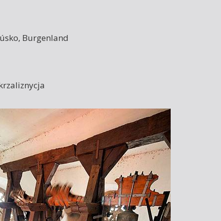
kúsko, Burgenland
krzaliznycja