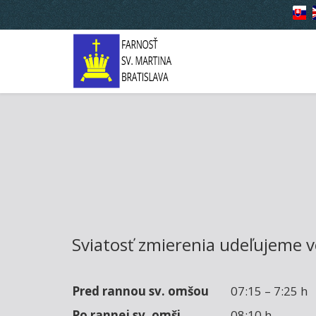
Sviatosť zmierenia udeľujeme v
Pred rannou sv. omšou
07:15 – 7:25 h
Po rannej sv. omši
08:10 h