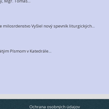
ký, Mgr. Tomáš...
e milosrdenstvo Vyšiel nový spevník liturgických...
vätým Písmom v Katedrále...
Ochrana osobných údajov