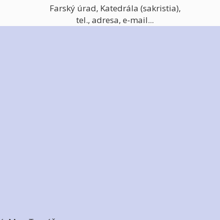
Farský úrad, Katedrála (sakristia),
tel., adresa, e-mail...