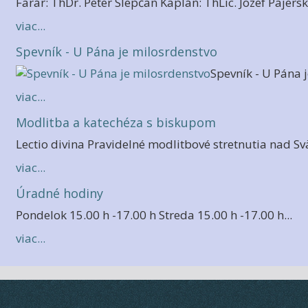
Farár: ThDr. Peter Slepčan Kaplán: ThLic. Jozef Pajers
viac...
Spevník - U Pána je milosrdenstvo
Spevník - U Pána j
viac...
Modlitba a katechéza s biskupom
Lectio divina Pravidelné modlitbové stretnutia nad S
viac...
Úradné hodiny
Pondelok 15.00 h -17.00 h Streda 15.00 h -17.00 h...
viac...